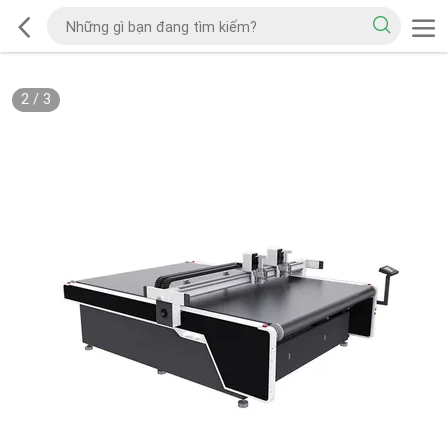
2
/
3