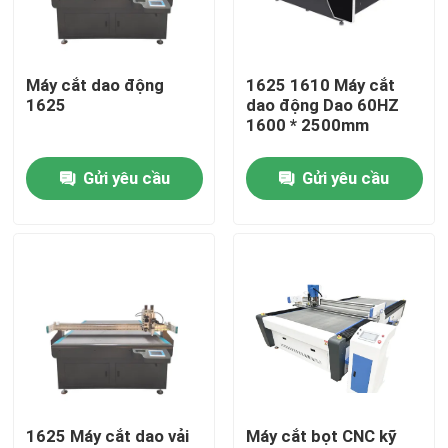
Về chúng tôi
Máy cắt dao động
1625 1610 Máy cắt
1625
dao động Dao 60HZ
Tham quan nhà máy
1600 * 2500mm
Gửi yêu cầu
Gửi yêu cầu
Kiểm soát chất lượng
Liên hệ chúng tôi
Máy cắt laser sợi quang
Máy cắt Laser CO2
1625 Máy cắt dao vải
Máy cắt bọt CNC kỹ
Máy cắt Laser kim loại