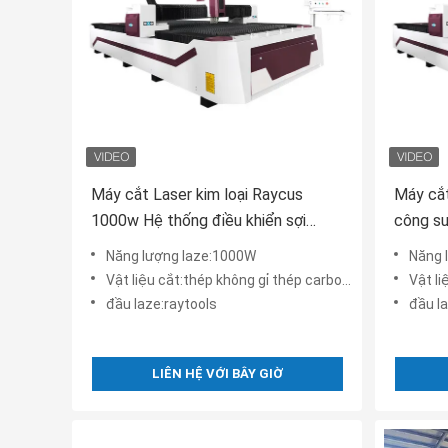
Máy cắt Laser kim loại Raycus
Máy cắt
1000w Hệ thống điều khiển sợi
công s
Cypcut
2000w
Năng lượng laze:1000W
Năng 
Vật liệu cắt:thép không gỉ thép carbon vv
Vật li
đầu laze:raytools
đầu l
LIÊN HỆ VỚI BÂY GIỜ