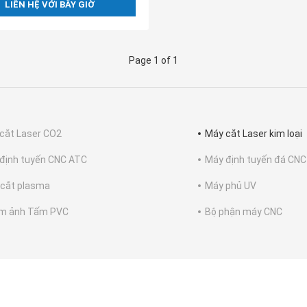
LIÊN HỆ VỚI BÂY GIỜ
Page 1 of 1
cắt Laser CO2
Máy cắt Laser kim loại
định tuyến CNC ATC
Máy định tuyến đá CNC
cắt plasma
Máy phủ UV
m ảnh Tấm PVC
Bộ phận máy CNC