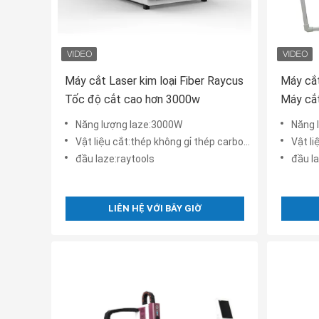
Máy cắt Laser kim loại Fiber Raycus
Máy cắt
Tốc độ cắt cao hơn 3000w
Máy cắt
2KW
Năng lượng laze:3000W
Năng 
Vật liệu cắt:thép không gỉ thép carbon vv
Vật li
đầu laze:raytools
đầu l
LIÊN HỆ VỚI BÂY GIỜ