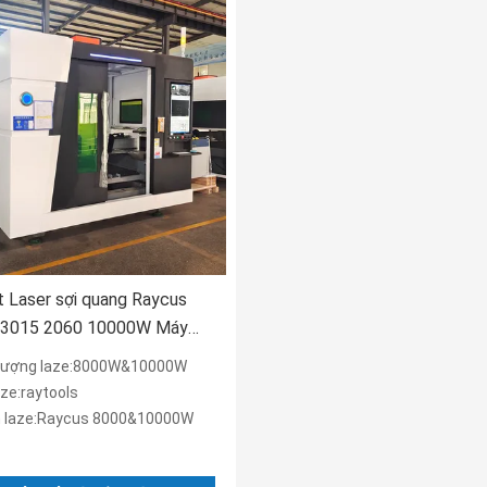
 Laser sợi quang Raycus
3015 2060 10000W Máy
er sợi quang
lượng laze:8000W&10000W
aze:raytools
 laze:Raycus 8000&10000W