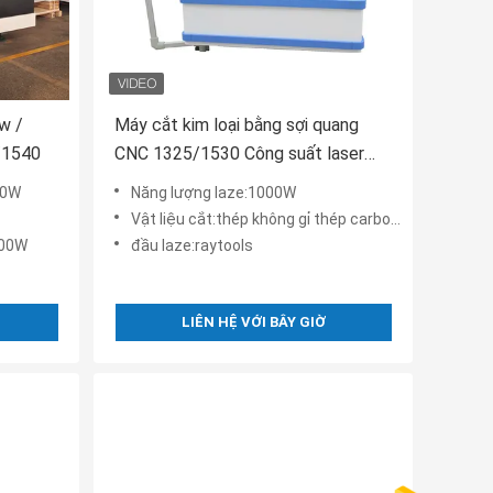
w /
Máy cắt kim loại bằng sợi quang
/1540
CNC 1325/1530 Công suất laser
1000W
00W
Năng lượng laze:1000W
Vật liệu cắt:thép không gỉ thép carbon vv
000W
đầu laze:raytools
LIÊN HỆ VỚI BÂY GIỜ