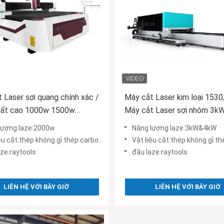
 Laser sợi quang chính xác /
Máy cắt Laser kim loại 153
uất cao 1000w 1500w
Máy cắt Laser sợi nhôm 3k
lượng laze:2000w
Năng lượng laze:3kW&4kW
ệu cắt:thép không gỉ thép carbon vv
Vật liệu cắt:thép không gỉ thép
aze:raytools
đầu laze:raytools
LIÊN HỆ VỚI BÂY GIỜ
LIÊN HỆ VỚI BÂY GIỜ