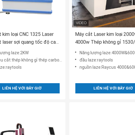
 kim loại CNC 1325 Laser
Máy cắt Laser kim loại 2000
 laser sợi quang tốc độ cao
4000w Thép không gỉ 1530
lượng laze:2KW
Năng lượng laze:4000W&60
ệu cắt:thép không gỉ thép carbon vv
đầu laze:raytools
aze:raytools
nguồn laze:Raycus 4000&6
LIÊN HỆ VỚI BÂY GIỜ
LIÊN HỆ VỚI BÂY GIỜ