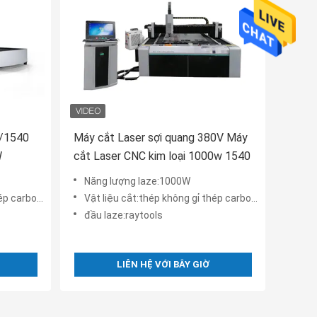
0/1540
Máy cắt Laser sợi quang 380V Máy
W
cắt Laser CNC kim loại 1000w 1540
Năng lượng laze:1000W
 carbon vv
Vật liệu cắt:thép không gỉ thép carbon vv
đầu laze:raytools
LIÊN HỆ VỚI BÂY GIỜ