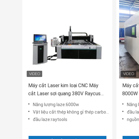
Máy cắt Laser kim loại CNC Máy
Máy cắt
cắt Laser sợi quang 380V Raycus
8000W 
6000w
cắt Las
Năng lượng laze:6000w
Năng 
Vật liệu cắt:thép không gỉ thép carbon vv
đầu l
đầu laze:raytools
nguồn