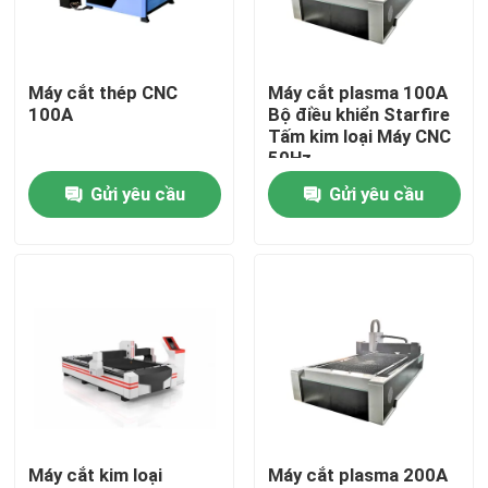
Về chúng tôi
Máy cắt thép CNC
Máy cắt plasma 100A
100A
Bộ điều khiển Starfire
Tham quan nhà máy
Tấm kim loại Máy CNC
50Hz
Gửi yêu cầu
Gửi yêu cầu
Kiểm soát chất lượng
Liên hệ chúng tôi
Máy cắt laser sợi quang
Máy cắt Laser CO2
Máy cắt kim loại
Máy cắt plasma 200A
Máy cắt Laser kim loại