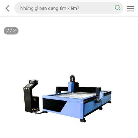
2
/
3